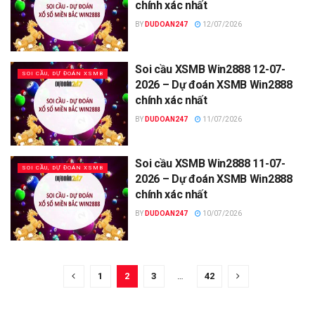
chính xác nhất
BY
DUDOAN247
12/07/2026
Soi cầu XSMB Win2888 12-07-
SOI CẦU, DỰ ĐOÁN XSMB
2026 – Dự đoán XSMB Win2888
chính xác nhất
BY
DUDOAN247
11/07/2026
Soi cầu XSMB Win2888 11-07-
SOI CẦU, DỰ ĐOÁN XSMB
2026 – Dự đoán XSMB Win2888
chính xác nhất
BY
DUDOAN247
10/07/2026
1
2
3
…
42