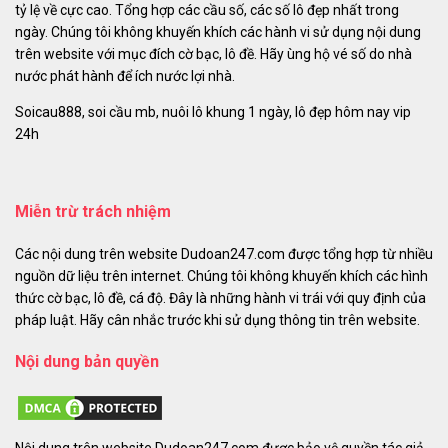
tỷ lệ về cực cao. Tổng hợp các cầu số, các số
lô đẹp nhất trong
ngày
. Chúng tôi không khuyến khích các hành vi sử dụng nội dung
trên website với mục đích cờ bạc, lô đề. Hãy ùng hộ vé số do nhà
nước phát hành để ích nước lợi nhà.
Soicau888
,
soi cầu mb
,
nuôi lô khung 1 ngày
,
lô đẹp hôm nay vip
24h
Miễn trừ trách nhiệm
Các nội dung trên website Dudoan247.com được tổng hợp từ nhiều
nguồn dữ liệu trên internet. Chúng tôi không khuyến khích các hình
thức cờ bạc, lô đề, cá độ. Đây là những hành vi trái với quy định của
pháp luật. Hãy cân nhắc trước khi sử dụng thông tin trên website.
Nội dung bản quyền