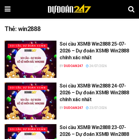
Thẻ:
win2888
Soi cầu XSMB Win2888 25-07-
SOI CẦU, DỰ ĐOÁN XSMB
2026 – Dự đoán XSMB Win2888
chính xác nhất
BY
DUDOAN247
24/07/2026
Soi cầu XSMB Win2888 24-07-
SOI CẦU, DỰ ĐOÁN XSMB
2026 – Dự đoán XSMB Win2888
chính xác nhất
BY
DUDOAN247
23/07/2026
Soi cầu XSMB Win2888 23-07-
SOI CẦU, DỰ ĐOÁN XSMB
2026 – Dự đoán XSMB Win2888