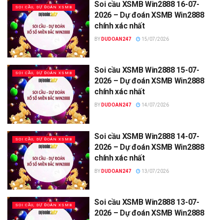
Soi cầu XSMB Win2888 16-07-
SOI CẦU, DỰ ĐOÁN XSMB
2026 – Dự đoán XSMB Win2888
chính xác nhất
BY
DUDOAN247
15/07/2026
Soi cầu XSMB Win2888 15-07-
SOI CẦU, DỰ ĐOÁN XSMB
2026 – Dự đoán XSMB Win2888
chính xác nhất
BY
DUDOAN247
14/07/2026
Soi cầu XSMB Win2888 14-07-
SOI CẦU, DỰ ĐOÁN XSMB
2026 – Dự đoán XSMB Win2888
chính xác nhất
BY
DUDOAN247
13/07/2026
Soi cầu XSMB Win2888 13-07-
SOI CẦU, DỰ ĐOÁN XSMB
2026 – Dự đoán XSMB Win2888