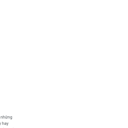
i những
y hay