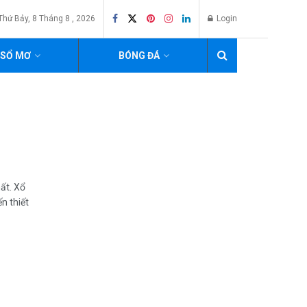
Thứ Bảy, 8 Tháng 8 , 2026
Login
SỔ MƠ
BÓNG ĐÁ
ất. Xổ
n thiết