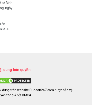
é số Bình
ởng, ngày
trên
m là 30
ội dung bản quyền
i dung trên website Dudoan247.com được bảo vệ
yền tác giả bởi DMCA.