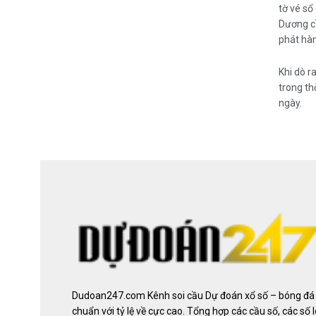
tờ vé sổ
Dương cầ
phát hàn
Khi dò r
trong th
ngày.
Dudoan247.com Kênh soi cầu Dự đoán xổ số – bóng đá
chuẩn với tỷ lệ về cực cao. Tổng hợp các cầu số, các số