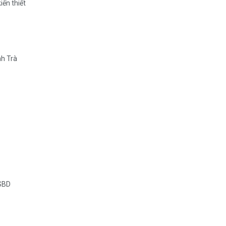
iến thiết
nh Trà
XSBD