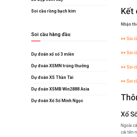
Kết
Soi cầu rồng bạch kim
Nhận th
Soi cầu hàng đầu
>>
Soi 
>>
Soi c
Dự đoán xổ số 3 miền
Dự đoán XSMN trúng thưởng
>>
Soi c
Dự đoán XS Thần Tài
>>
Soi c
Dự đoán XSMB Win2888 Asia
Thôn
Dự đoán Xổ Số Minh Ngọc
Xổ Số
Ngoài cá
cái tên 