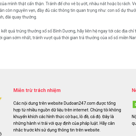
 của mình thật cẩn thận. Tránh để cho vé bị ướt, nhàu nát hoặc bị rách. V
n còn nguyên vẹn, đầy đủ các thông tin quan trọng như: con số dự thư
h, đài quay thưởng.
a kết quả trúng thưởng xổ số Bình Dương, hãy liên hệ ngay tới các địa chỉ 
ời gian sớm nhất, tránh vượt quá thời gian trả thưởng của xổ số miền Na
Miễn trừ trách nhiệm
N
Các nội dung trên website Dudoan247.com được tổng
hợp từ nhiều nguồn dữ liệu trên internet. Chúng tôi không
khuyến khích các hình thức cờ bạc, lô đề, cá độ. Đây là
Nộ
những hành vi trái với quy định của pháp luật. Hãy cân
qu
nhắc trước khi sử dụng thông tin trên website.
lô