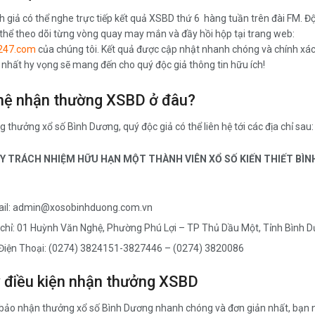
h giả có thể nghe trực tiếp kết quả XSBD thứ 6 hàng tuần trên đài FM. Độ
thể theo dõi từng vòng quay may mắn và đầy hồi hộp tại trang web:
247.com
của chúng tôi. Kết quả được cập nhật nhanh chóng và chính xác
 nhất hy vọng sẽ mang đến cho quý độc giả thông tin hữu ích!
hệ nhận thường XSBD ở đâu?
g thưởng xổ số Bình Dương, quý độc giả có thể liên hệ tới các địa chỉ sau:
Y TRÁCH NHIỆM HỮU HẠN MỘT THÀNH VIÊN XỔ SỐ KIẾN THIẾT BÌN
il:
admin@xosobinhduong.com.vn
 chỉ: 01 Huỳnh Văn Nghệ, Phường Phú Lợi – TP Thủ Dầu Một, Tỉnh Bình 
Điện Thoại: (0274) 3824151-3827446 – (0274) 3820086
 điều kiện nhận thưởng XSBD
bảo nhận thưởng xổ số Bình Dương nhanh chóng và đơn giản nhất, bạn 